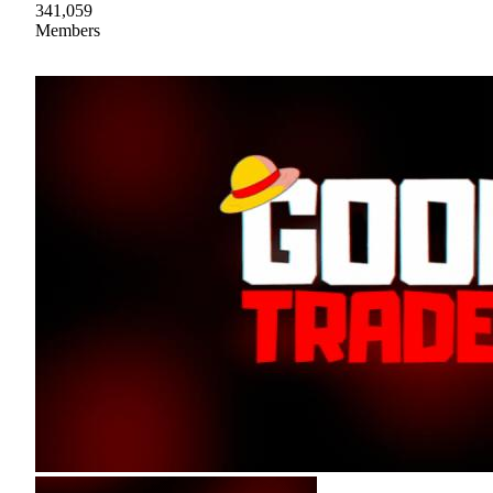
341,059
Members