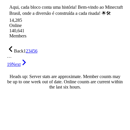
Aqui, cada bloco conta uma história! Bem-vindo ao Minecraft
Brasil, onde a diversão é construída a cada risada! 🌟🛠
14,285
Online
140,641
Members
Back
1
2
3
4
5
6
…
19
Next
Heads up: Server stats are approximate. Member counts may
be up to one week out of date. Online counts are current within
the last six hours.