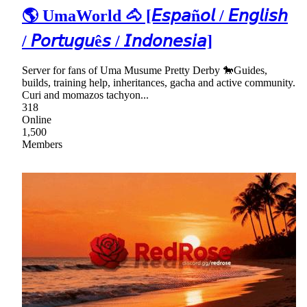
🌎 UmaWorld 🐴 [𝘌𝘴𝘱𝘢ñ𝘰𝘭 / 𝘌𝘯𝘨𝘭𝘪𝘴𝘩
/ 𝘗𝘰𝘳𝘵𝘶𝘨𝘶ê𝘴 / 𝘐𝘯𝘥𝘰𝘯𝘦𝘴𝘪𝘢]
Server for fans of Uma Musume Pretty Derby 🐎Guides,
builds, training help, inheritances, gacha and active community.
Curi and momazos tachyon...
318
Online
1,500
Members