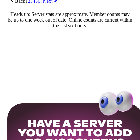
Back
1
2
3
4
5
6
7
Next
Heads up: Server stats are approximate. Member counts may
be up to one week out of date. Online counts are current within
the last six hours.
HAVE A SERVER
YOU WANT TO ADD