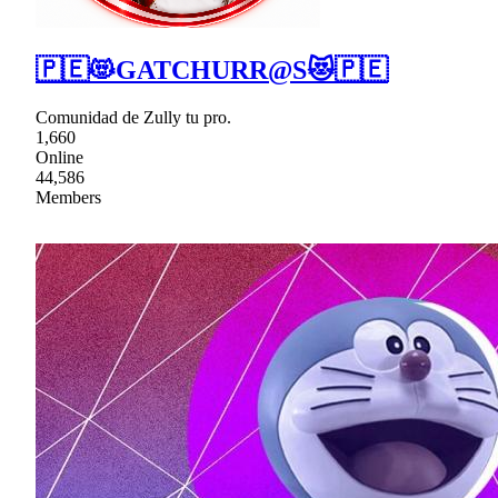
🇵🇪😻GATCHURR@S😻🇵🇪
Comunidad de Zully tu pro.
1,660
Online
44,586
Members