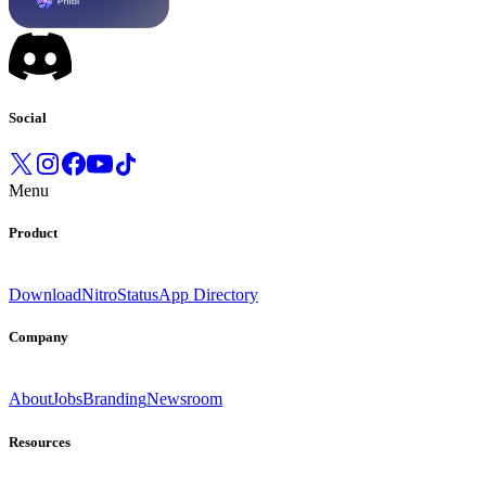
Social
Menu
Product
Download
Nitro
Status
App Directory
Company
About
Jobs
Branding
Newsroom
Resources