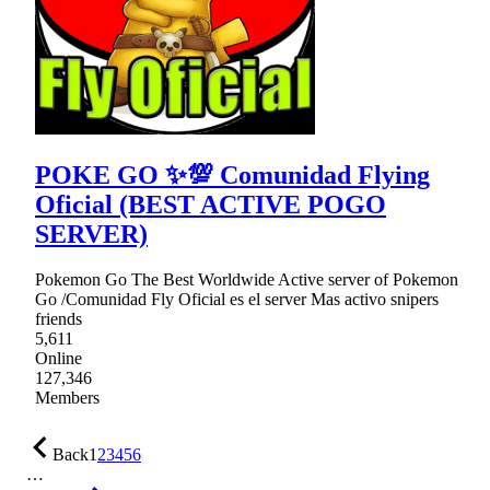
POKE GO ✨💯 Comunidad Flying
Oficial (BEST ACTIVE POGO
SERVER)
Pokemon Go The Best Worldwide Active server of Pokemon
Go /Comunidad Fly Oficial es el server Mas activo snipers
friends
5,611
Online
127,346
Members
Back
1
2
3
4
5
6
…