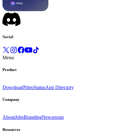
Social
Menu
Product
Download
Nitro
Status
App Directory
Company
About
Jobs
Branding
Newsroom
Resources