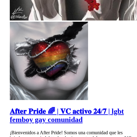
𝐀𝐟𝐭𝐞𝐫 𝐏𝐫𝐢𝐝𝐞 🌈 | 𝐕𝐂 𝐚𝐜𝐭𝐢𝐯𝐨 𝟐𝟒/𝟕 | lgbt
femboy gay comunidad
¡Bienvenidos a After Pride! Somos una comunidad que les