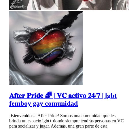
𝐀𝐟𝐭𝐞𝐫 𝐏𝐫𝐢𝐝𝐞 🌈 | 𝐕𝐂 𝐚𝐜𝐭𝐢𝐯𝐨 𝟐𝟒/𝟕 | lgbt
femboy gay comunidad
¡Bienvenidos a After Pride! Somos una comunidad que les
brinda un espacio lgbt+ donde siempre tendrás personas en VC
para socializar y jugar. Además, una gran parte de esta