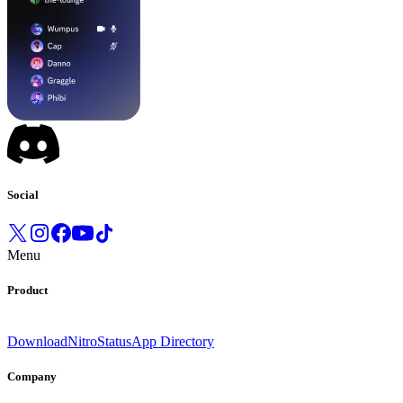
Social
Menu
Product
Download
Nitro
Status
App Directory
Company