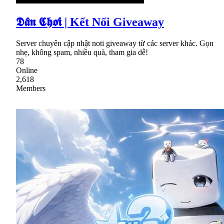
𝕯𝖆̂𝖓 𝕮𝖍𝖔̛𝖎 | Kết Nối Giveaway
Server chuyên cập nhật noti giveaway từ các server khác. Gọn
nhẹ, không spam, nhiều quà, tham gia dễ!
78
Online
2,618
Members