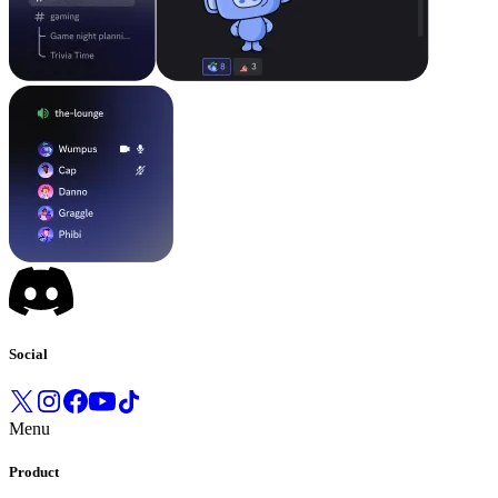
Social
Menu
Product