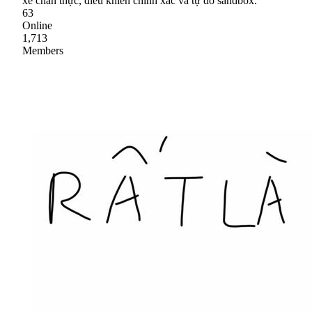
xe chân thực, điều khiển chính xác và tự do sandbox.
63
Online
1,713
Members