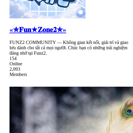
«✮𝐅𝐮𝐧★𝐙𝐨𝐧𝐞𝟐✮»
FUNZ2 COMMUNITY — Không gian kết nối, giải trí và giao
lưu dành cho tất cả mọi người. Chúc bạn có những trải nghiệm
đáng nhớ tại Funz2.
154
Online
2,093
Members