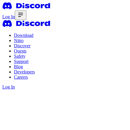
Log In
Download
Nitro
Discover
Quests
Safety
Support
Blog
Developers
Careers
Log In