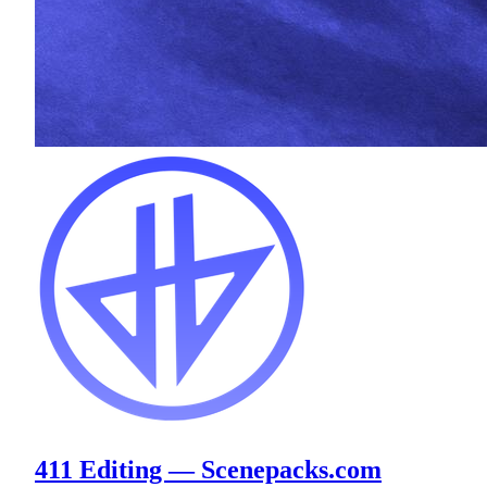
411 Editing — Scenepacks.com