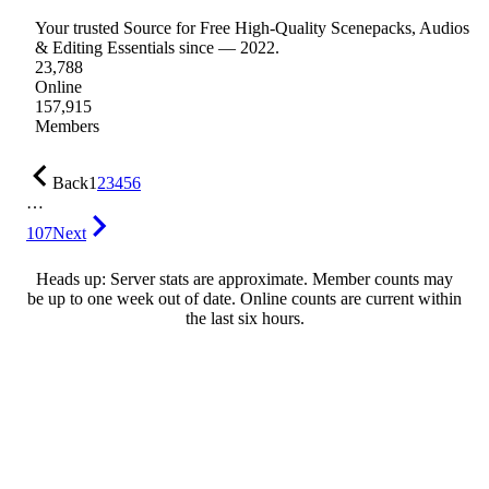
Your trusted Source for Free High-Quality Scenepacks, Audios
& Editing Essentials since — 2022.
23,788
Online
157,915
Members
Back
1
2
3
4
5
6
…
107
Next
Heads up: Server stats are approximate. Member counts may
be up to one week out of date. Online counts are current within
the last six hours.