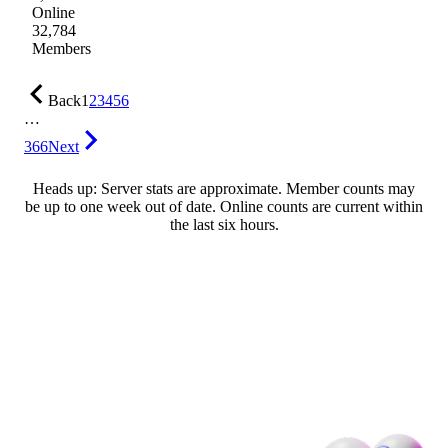
Online
32,784
Members
Back
1
2
3
4
5
6
…
366
Next
Heads up: Server stats are approximate. Member counts may
be up to one week out of date. Online counts are current within
the last six hours.