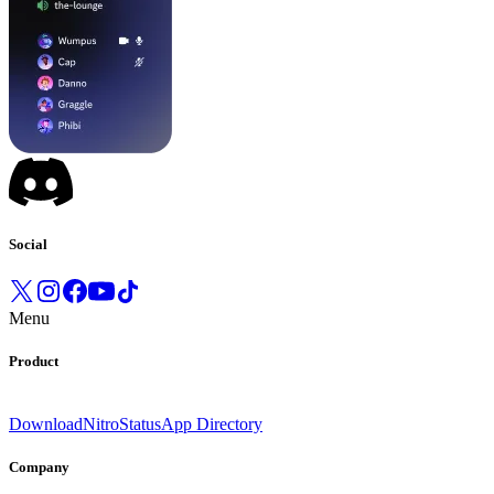
Social
Menu
Product
Download
Nitro
Status
App Directory
Company