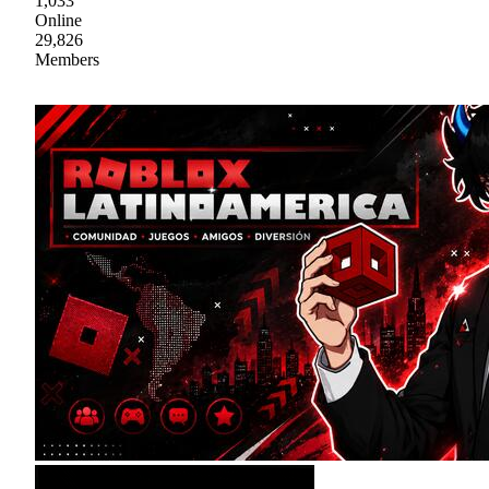
1,033
Online
29,826
Members