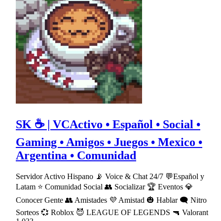
SK ☕ | VCActivo • Español • Social •
Gaming • Amigos • Juegos • Mexico •
Argentina • Comunidad
Servidor Activo Hispano 📡 Voice & Chat 24/7 💬Español y
Latam ⭐ Comunidad Social 👥 Socializar 🏆 Eventos 💎
Conocer Gente 👥 Amistades 💜 Amistad 🎃 Hablar 🗨 Nitro
Sorteos 💞 Roblox 😈 LEAGUE OF LEGENDS 🔫 Valorant