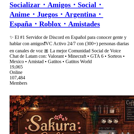
Socializar・Amigos・Social・
Anime・Juegos・Argentina・
España・Roblox・Amistades
✨ El #1 Servidor de Discord en Español para conocer gente y
hablar con amigos❗VC Activo 24/7 con (300+) personas diarias
en canales de voz 🎀 La mejor Comunidad Social de Voice
Chat de Latam con: Valorant • Minecraft • GTA 6 • Sorteos •
Mexico • Amistad • Gatitos • Gatitos World
19,065
Online
107,484
Members