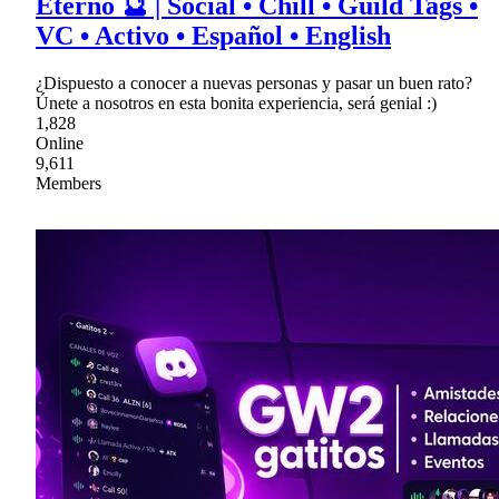
Eterno 🔮 | Social • Chill • Guild Tags •
VC • Activo • Español • English
¿Dispuesto a conocer a nuevas personas y pasar un buen rato?
Únete a nosotros en esta bonita experiencia, será genial :)
1,828
Online
9,611
Members