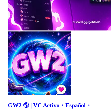
GW2 🌎 | VC Activo・Español・