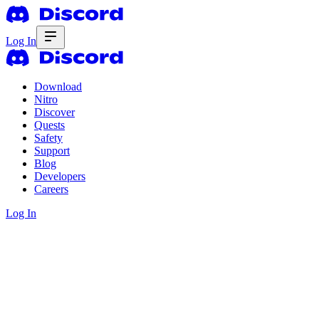
Log In
Download
Nitro
Discover
Quests
Safety
Support
Blog
Developers
Careers
Log In