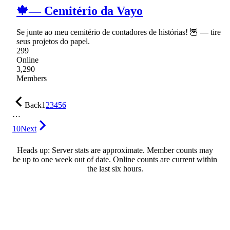
🍁— Cemitério da Vayo
Se junte ao meu cemitério de contadores de histórias! 🦉 — tire
seus projetos do papel.
299
Online
3,290
Members
Back
1
2
3
4
5
6
…
10
Next
Heads up: Server stats are approximate. Member counts may
be up to one week out of date. Online counts are current within
the last six hours.