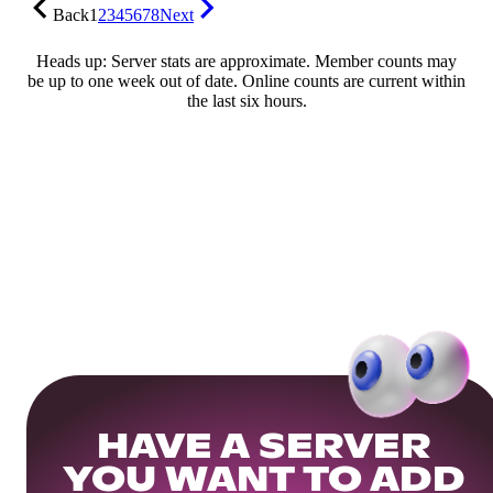
Back
1
2
3
4
5
6
7
8
Next
Heads up: Server stats are approximate. Member counts may
be up to one week out of date. Online counts are current within
the last six hours.
HAVE A SERVER
YOU WANT TO ADD