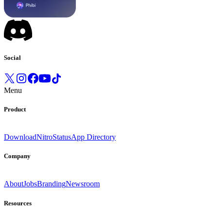
Social
Menu
Product
Download
Nitro
Status
App Directory
Company
About
Jobs
Branding
Newsroom
Resources