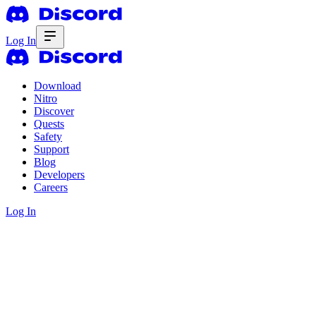
Log In
Download
Nitro
Discover
Quests
Safety
Support
Blog
Developers
Careers
Log In