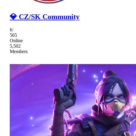
💎 CZ/SK Community
fc
565
Online
5,502
Members