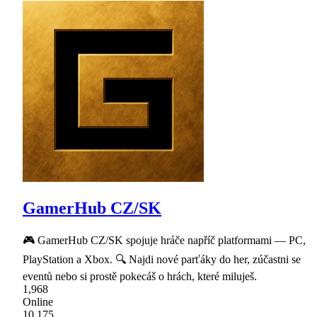
GamerHub CZ/SK
🎮 GamerHub CZ/SK spojuje hráče napříč platformami — PC,
PlayStation a Xbox. 🔍 Najdi nové parťáky do her, zúčastni se
eventů nebo si prostě pokecáš o hrách, které miluješ.
1,968
Online
10,175