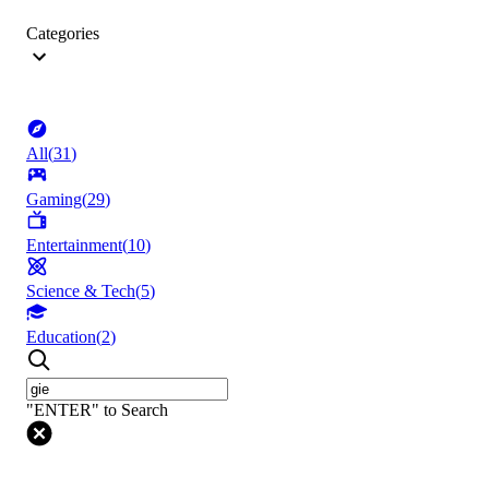
Categories
All
(
31
)
Gaming
(
29
)
Entertainment
(
10
)
Science & Tech
(
5
)
Education
(
2
)
"ENTER" to Search