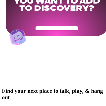
YOU WANT TO ADD
TO DISCOVERY?
Get Your Community Ready
Find your next place to talk, play, & hang
out