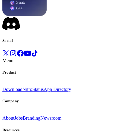
Social
Menu
Product
Download
Nitro
Status
App Directory
Company
About
Jobs
Branding
Newsroom
Resources