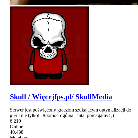
Skull / Więcejfps.pl/ SkullMedia
Serwer jest poświęcony graczom szukającym optymalizacji do
gier i nie tylko! | #pomoc-ogólna - tutaj pomagamy! ;)
6,219
Online
40,438
Members