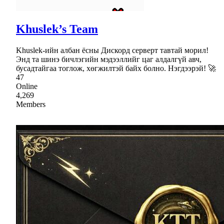
Khuslek’s Team
Khuslek-ийн албан ёсны Дискорд серверт тавтай морил!
Энд та шинэ бичлэгийн мэдээллийг цаг алдалгүй авч,
бусадтайгаа тоглож, хөгжилтэй байх болно. Нэгдээрэй! 🚀
47
Online
4,269
Members