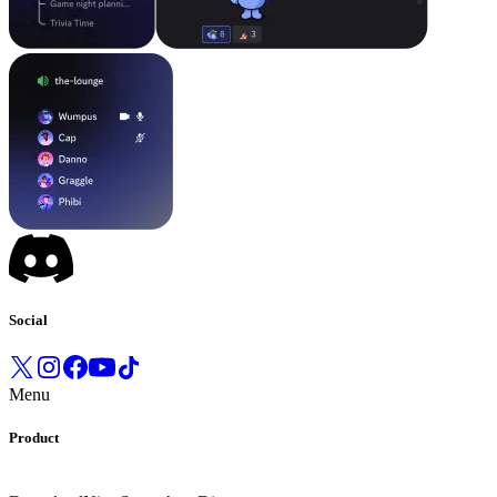
Social
Menu
Product