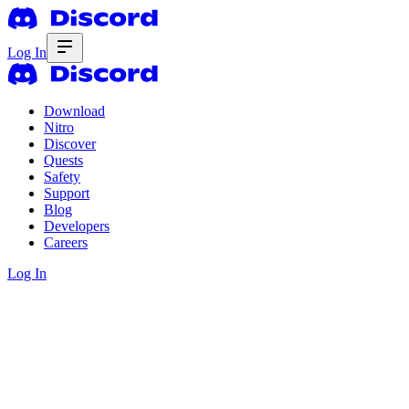
Log In
Download
Nitro
Discover
Quests
Safety
Support
Blog
Developers
Careers
Log In