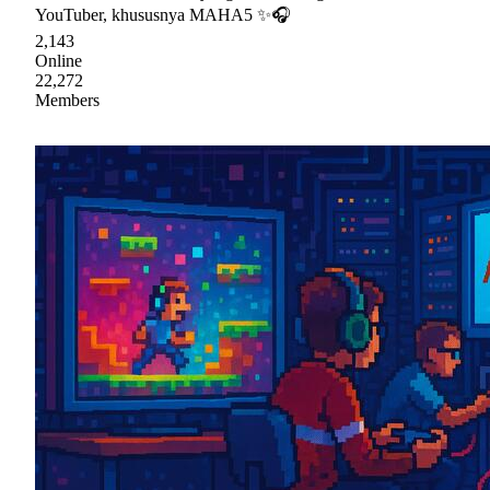
YouTuber, khususnya MAHA5 ✨🎧
2,143
Online
22,272
Members