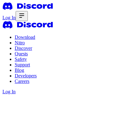
Log In
Download
Nitro
Discover
Quests
Safety
Support
Blog
Developers
Careers
Log In