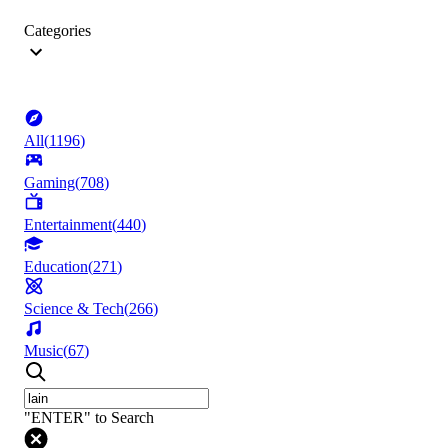
Categories
All
(
1196
)
Gaming
(
708
)
Entertainment
(
440
)
Education
(
271
)
Science & Tech
(
266
)
Music
(
67
)
"ENTER" to Search