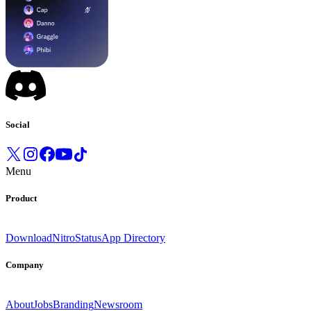
Social
Menu
Product
Download
Nitro
Status
App Directory
Company
About
Jobs
Branding
Newsroom