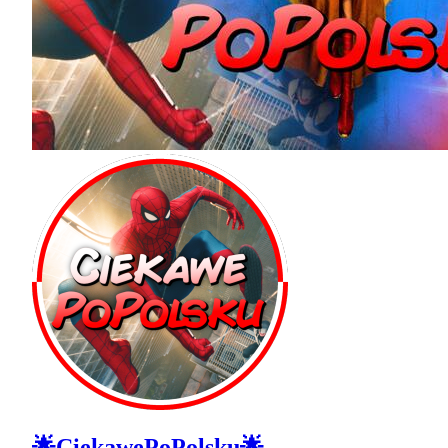
🌟CiekawePoPolsku🌟