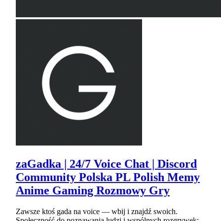
zaGadka | 24/7 Voice Chat | Discord
Community Polska PL Polish Memy
Anime Gaming Rozmowy Gry
Zawsze ktoś gada na voice — wbij i znajdź swoich.
Społeczność do poznawania ludzi i wspólnych rozgrywek: