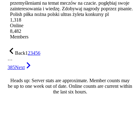
przemyśleniami na temat meczów na czacie. pogłębiaj swoje
zainteresowania i wiedzę. Zdobywaj nagrody poprzez pisanie.
Polish piłka nożna polski ultras żyleta konkursy pl
1,318
Online
8,482
Members
Back
1
2
3
4
5
6
…
385
Next
Heads up: Server stats are approximate. Member counts may
be up to one week out of date. Online counts are current within
the last six hours.