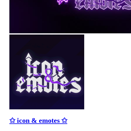
✩ icon & emotes ✩