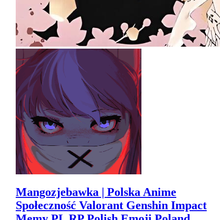
Mangozjebawka | Polska Anime
Społeczność Valorant Genshin Impact
Memy PL RP Polish Emoji Poland