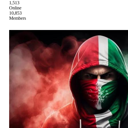
1,513
Online
10,853
Members