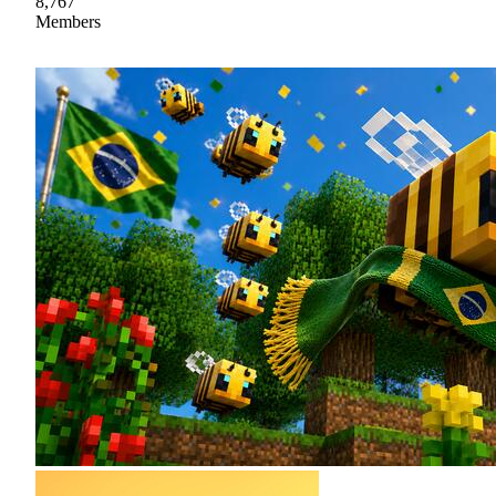
8,767
Members