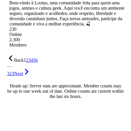
Bem-vindo à Lootus, uma comunidade feita para quem ama
jogos, animes e cultura geek. Aqui você encontra um ambiente
seguro, organizado e acolhedor, onde respeito, liberdade e
diversão caminham juntos. Faça novas amizades, participe da
comunidade e viva a melhor experiência. 🍒
230
Online
2,300
Members
Back
1
2
3
4
5
6
…
323
Next
Heads up: Server stats are approximate. Member counts may
be up to one week out of date. Online counts are current within
the last six hours.