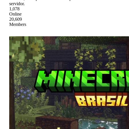
servidor.
1,078
Online
20,609
Members