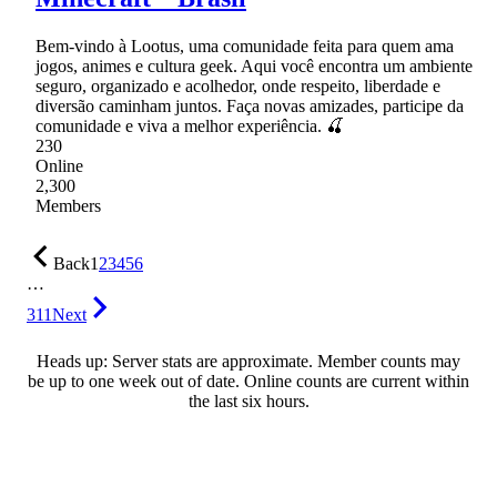
Bem-vindo à Lootus, uma comunidade feita para quem ama
jogos, animes e cultura geek. Aqui você encontra um ambiente
seguro, organizado e acolhedor, onde respeito, liberdade e
diversão caminham juntos. Faça novas amizades, participe da
comunidade e viva a melhor experiência. 🍒
230
Online
2,300
Members
Back
1
2
3
4
5
6
…
311
Next
Heads up: Server stats are approximate. Member counts may
be up to one week out of date. Online counts are current within
the last six hours.