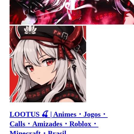
LOOTUS 🍒 | Animes・Jogos・
Calls・Amizades・Roblox・
Minecraft・Brasil