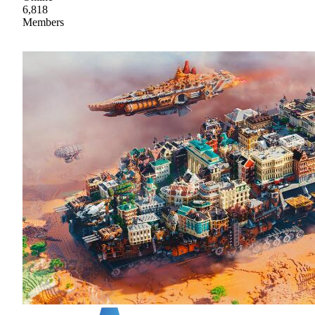
6,818
Members