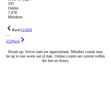
595
Online
7,478
Members
Back
1
2
3
4
5
6
…
252
Next
Heads up: Server stats are approximate. Member counts may
be up to one week out of date. Online counts are current within
the last six hours.