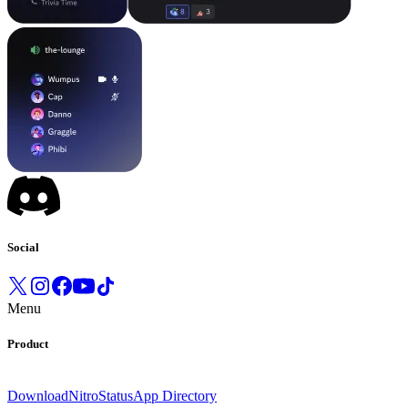
Social
Menu
Product
Download
Nitro
Status
App Directory