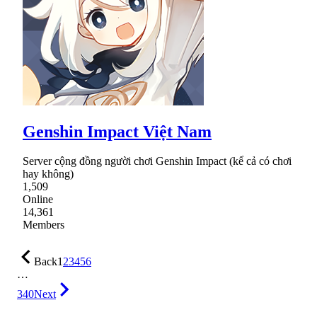
Genshin Impact Việt Nam
Server cộng đồng người chơi Genshin Impact (kể cả có chơi
hay không)
1,509
Online
14,361
Members
Back
1
2
3
4
5
6
…
340
Next