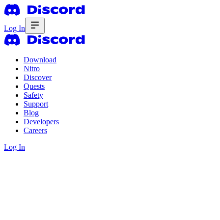
Log In
Download
Nitro
Discover
Quests
Safety
Support
Blog
Developers
Careers
Log In