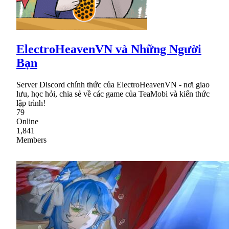
ElectroHeavenVN và Những Người
Bạn
Server Discord chính thức của ElectroHeavenVN - nơi giao
lưu, học hỏi, chia sẻ về các game của TeaMobi và kiến thức
lập trình!
79
Online
1,841
Members