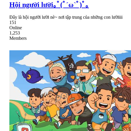
Hội người lười｡ﾟ(ﾟ´ω`ﾟ)ﾟ｡
Đây là hội người lười nè~ nơi tập trung của những con lườiiii
151
Online
1,253
Members