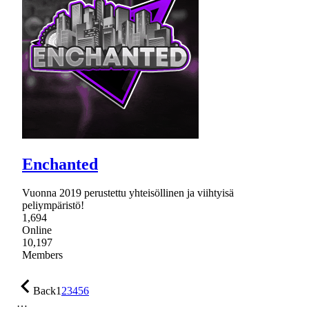
Enchanted
Vuonna 2019 perustettu yhteisöllinen ja viihtyisä
peliympäristö!
1,694
Online
10,197
Members
Back
1
2
3
4
5
6
…