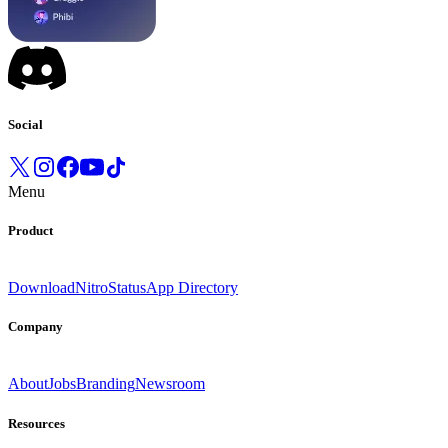
Social
Menu
Product
Download
Nitro
Status
App Directory
Company
About
Jobs
Branding
Newsroom
Resources