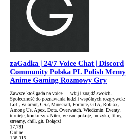
zaGadka | 24/7 Voice Chat | Discord
Community Polska PL Polish Memy
Anime Gaming Rozmowy Gry
Zawsze ktoś gada na voice — wbij i znajdź swoich.
Społeczność do poznawania ludzi i wspólnych rozgrywek:
LoL, Valorant, CS2, Minecraft, Fortnite, GTA, Roblox,
Among Us, Apex, Dota, Overwatch, Wiedźmin. Eventy,
turnieje, konkursy z Nitro, własne pokoje, muzyka, filmy,
streamy, chill, git. Dołącz!
17,781
Online
138,315