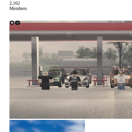
2,162
Members