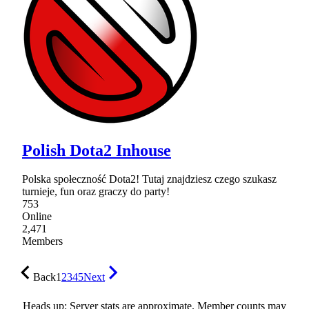
Polish Dota2 Inhouse
Polska społeczność Dota2! Tutaj znajdziesz czego szukasz
turnieje, fun oraz graczy do party!
753
Online
2,471
Members
Back
1
2
3
4
5
Next
Heads up: Server stats are approximate. Member counts may