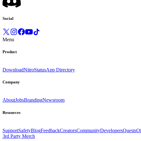
Social
Menu
Product
Download
Nitro
Status
App Directory
Company
About
Jobs
Branding
Newsroom
Resources
Support
Safety
Blog
Feedback
Creators
Community
Developers
Quests
Of
3rd Party Merch