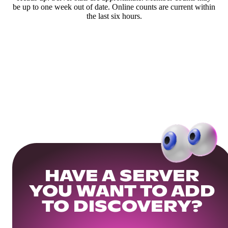
be up to one week out of date. Online counts are current within
the last six hours.
HAVE A SERVER
YOU WANT TO ADD
TO DISCOVERY?