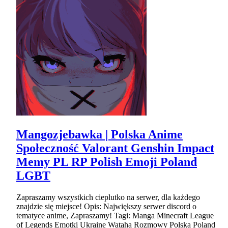
Mangozjebawka | Polska Anime
Społeczność Valorant Genshin Impact
Memy PL RP Polish Emoji Poland
LGBT
Zapraszamy wszystkich cieplutko na serwer, dla każdego
znajdzie się miejsce! Opis: Największy serwer discord o
tematyce anime, Zapraszamy! Tagi: Manga Minecraft League
of Legends Emotki Ukraine Wataha Rozmowy Polska Poland