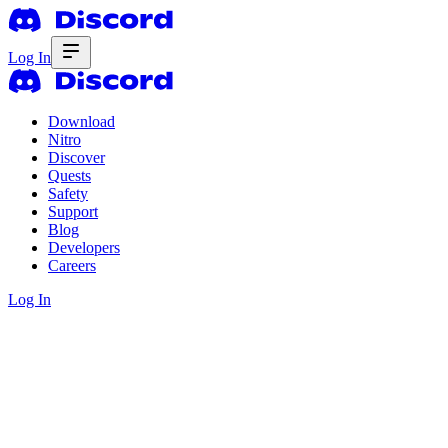
Log In
Download
Nitro
Discover
Quests
Safety
Support
Blog
Developers
Careers
Log In