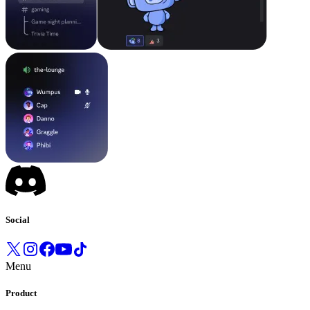
Social
Menu
Product