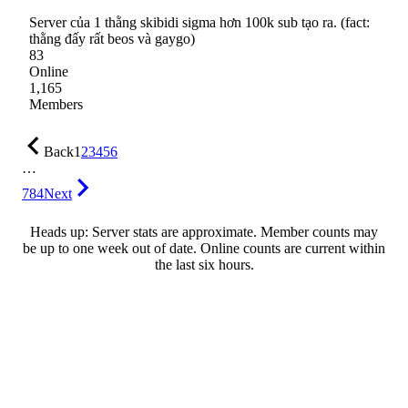
Server của 1 thằng skibidi sigma hơn 100k sub tạo ra. (fact:
thằng đấy rất beos và gaygo)
83
Online
1,165
Members
Back
1
2
3
4
5
6
…
784
Next
Heads up: Server stats are approximate. Member counts may
be up to one week out of date. Online counts are current within
the last six hours.