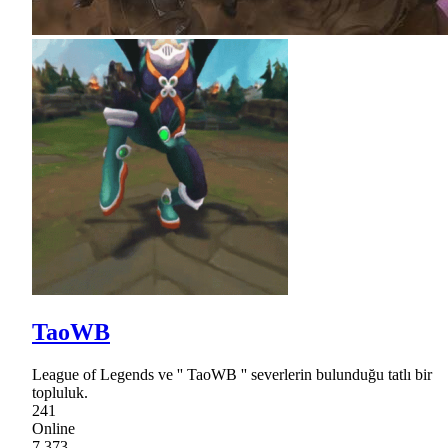
TaoWB
League of Legends ve '' TaoWB '' severlerin bulunduğu tatlı bir
topluluk.
241
Online
7,373