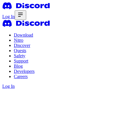
Log In
Download
Nitro
Discover
Quests
Safety
Support
Blog
Developers
Careers
Log In