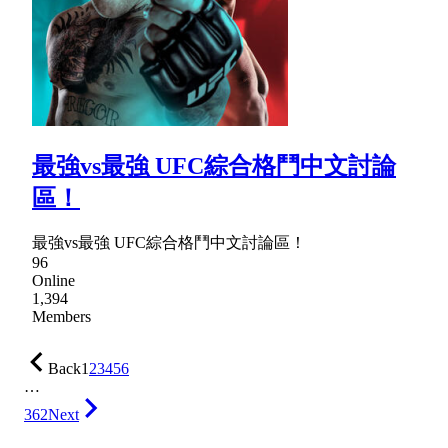
最強vs最強 UFC綜合格鬥中文討論
區！
最強vs最強 UFC綜合格鬥中文討論區！
96
Online
1,394
Members
Back
1
2
3
4
5
6
…
362
Next