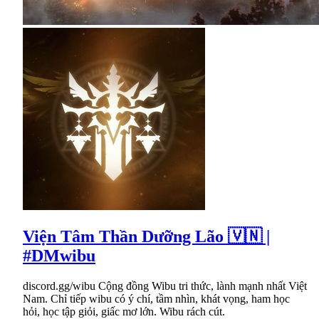
Viện Tâm Thần Dưỡng Lão 🇻🇳 |
#DMwibu
discord.gg/wibu Cộng đồng Wibu tri thức, lành mạnh nhất Việt
Nam. Chỉ tiếp wibu có ý chí, tầm nhìn, khát vọng, ham học
hỏi, học tập giỏi, giấc mơ lớn. Wibu rách cút.