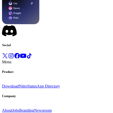
Social
Menu
Product
Download
Nitro
Status
App Directory
Company
About
Jobs
Branding
Newsroom