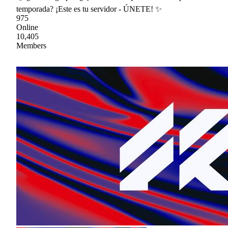
temporada? ¡Este es tu servidor - ÚNETE! ✨
975
Online
10,405
Members