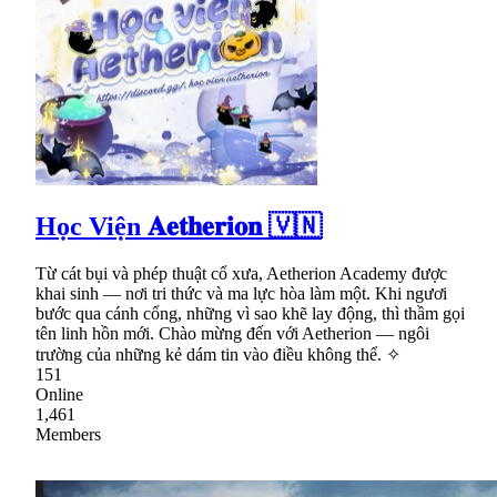
Học Viện 𝐀𝐞𝐭𝐡𝐞𝐫𝐢𝐨𝐧 🇻🇳
Từ cát bụi và phép thuật cổ xưa, Aetherion Academy được
khai sinh — nơi tri thức và ma lực hòa làm một. Khi ngươi
bước qua cánh cổng, những vì sao khẽ lay động, thì thầm gọi
tên linh hồn mới. Chào mừng đến với Aetherion — ngôi
trường của những kẻ dám tin vào điều không thể. ✧
151
Online
1,461
Members