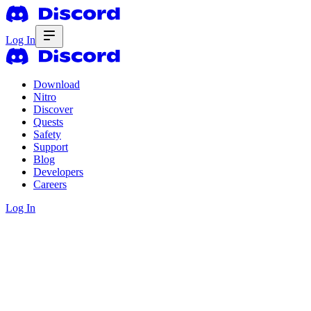
Log In
Download
Nitro
Discover
Quests
Safety
Support
Blog
Developers
Careers
Log In