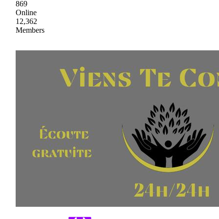
869
Online
12,362
Members