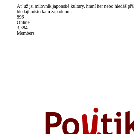
Ať už jsi milovník japonské kultury, hraní her nebo hledáš př
hledají místo kam zapadnout.
896
Online
3,384
Members