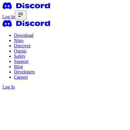
Log In
Download
Nitro
Discover
Quests
Safety
Support
Blog
Developers
Careers
Log In