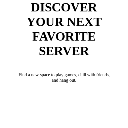
DISCOVER
YOUR NEXT
FAVORITE
SERVER
Find a new space to play games, chill with friends,
and hang out.