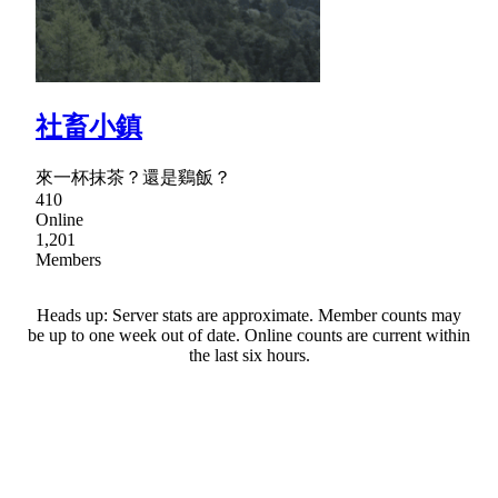
社畜小鎮
來一杯抹茶？還是鷄飯？
410
Online
1,201
Members
Heads up: Server stats are approximate. Member counts may
be up to one week out of date. Online counts are current within
the last six hours.