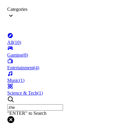
Categories
All
(
10
)
Gaming
(
8
)
Entertainment
(
4
)
Music
(
1
)
Science & Tech
(
1
)
"ENTER" to Search