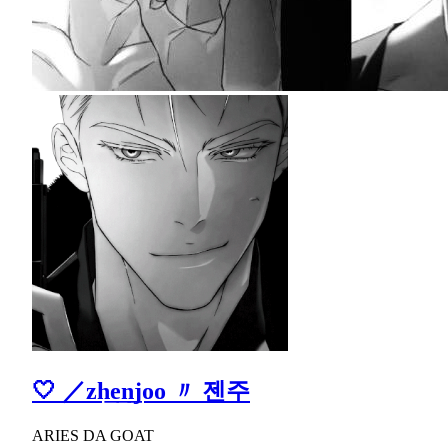
🤍 ／zh͟e͟n͟joo 〃 젠주
ARIES DA GOAT