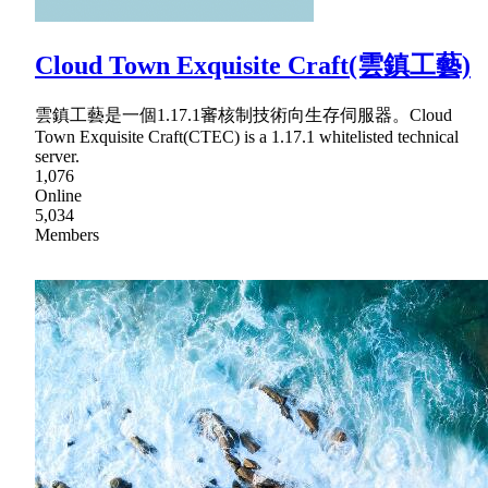
Cloud Town Exquisite Craft(雲鎮工藝)
雲鎮工藝是一個1.17.1審核制技術向生存伺服器。Cloud
Town Exquisite Craft(CTEC) is a 1.17.1 whitelisted technical
server.
1,076
Online
5,034
Members