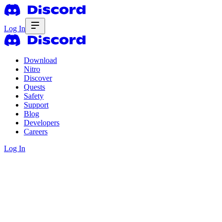
Log In
Download
Nitro
Discover
Quests
Safety
Support
Blog
Developers
Careers
Log In