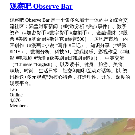
观察吧 Observe Bar
观察吧 Observe Bar 是一个集多领域于一体的中文综合交
流社区：涵盖时事新闻（#时政分析 #热点事件）、数字
资产（#加密货币 #数字货币 #虚拟币）、金融理财（#股
票 #美股 #基金 #纳斯达克 #标普500）、房地产市场、内
容创作（#漫画 #小说 #写作 #日记）、知识分享（#经验
#DIY）、数据分析、科技AI、游戏娱乐、影视作品（#电
影 #电视剧 #动漫 #欧美剧 #日韩剧 #追剧）、中英交流
（#Chinese #English）、以及读书、健身、旅游、美食、
职场、时尚、生活日常、社交闲聊和互动对话等。以“资
讯推送+多元观点”为核心特色，打造理性、开放、深度的
观察平台。
126
Online
4,876
Members