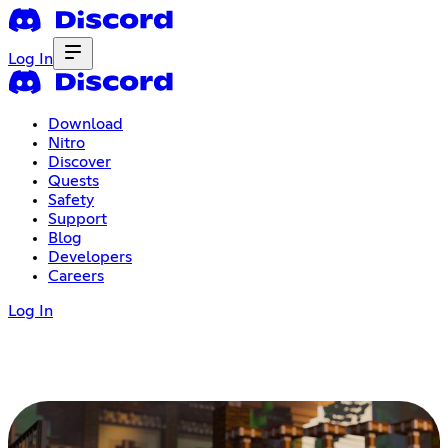
Log In
Download
Nitro
Discover
Quests
Safety
Support
Blog
Developers
Careers
Log In