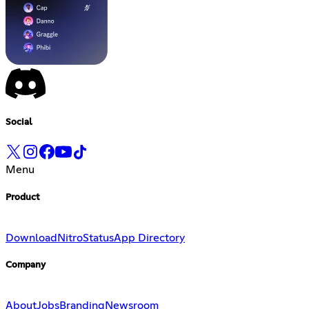
Social
Menu
Product
Download
Nitro
Status
App Directory
Company
About
Jobs
Branding
Newsroom