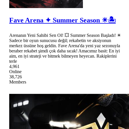
Fave Arena ✦ Summer Season ☀🏝
Arenanın Yeni Sahibi Sen Ol! 💥 Summer Season Başladı! ☀
Sadece bir oyun sunucusu değil; rekabetin ve aksiyonun
merkez üssüne hoş geldin. Fave Arena'da yeni yaz sezonuyla
beraber rekabet şimdi çok daha sıcak! Amacımız basit: En iyi
aim, en iyi strateji ve bitmek bilmeyen heyecan. Rakiplerini
terle
4,961
Online
38,726
Members