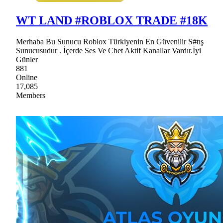
WT LAND #ROBLOX TRADE #18K
Merhaba Bu Sunucu Roblox Türkiyenin En Güvenilir S#tış
Sunucusudur . İçerde Ses Ve Chet Aktif Kanallar Vardır.İyi
Günler
881
Online
17,085
Members