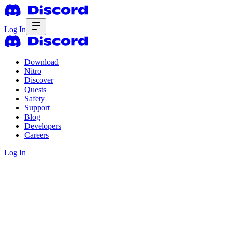
Log In
Download
Nitro
Discover
Quests
Safety
Support
Blog
Developers
Careers
Log In