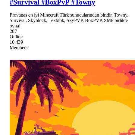
#Survival #BoxPvP #Towny
Provanas en iyi Minecraft Türk sunucularından biridir. Towny,
Survival, Skyblock, Tekblok, SkyPVP, BoxPVP, SMP birlikte
oyna!
287
Online
10,439
Members