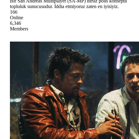
Bir San Andreas Multiplayer (SA-MP) hırsız polis konseptli
topluluk sunucusudur. İddia etmiyoruz zaten en iyisiyiz.
166
Online
6,346
Members