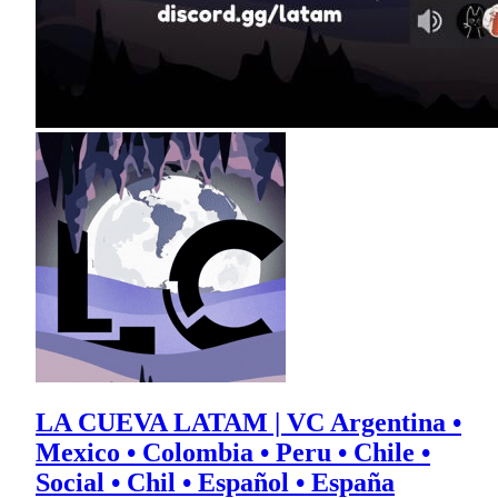
LA CUEVA LATAM | VC Argentina •
Mexico • Colombia • Peru • Chile •
Social • Chil • Español • España