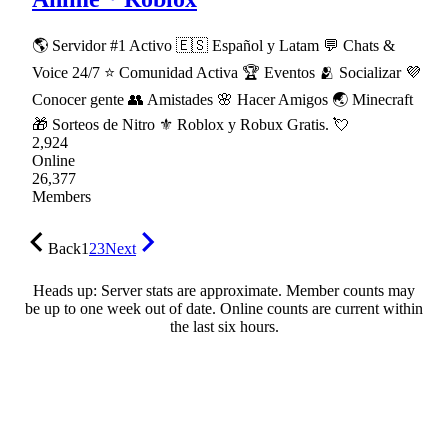
🌎 Servidor #1 Activo 🇪🇸 Español y Latam 💬 Chats &
Voice 24/7 ⭐ Comunidad Activa 🏆 Eventos 🫂 Socializar 💜
Conocer gente 👥 Amistades 🌸 Hacer Amigos 🌏 Minecraft
🎁 Sorteos de Nitro ⚜ Roblox y Robux Gratis. 💘
2,924
Online
26,377
Members
Back
1
2
3
Next
Heads up: Server stats are approximate. Member counts may
be up to one week out of date. Online counts are current within
the last six hours.