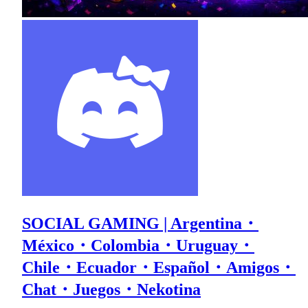
SOCIAL GAMING | Argentina・
México・Colombia・Uruguay・
Chile・Ecuador・Español・Amigos・
Chat・Juegos・Nekotina