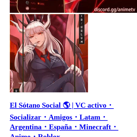
El Sótano Social 🌎 | VC activo・
Socializar・Amigos・Latam・
Argentina・España・Minecraft・
Anime・Roblox