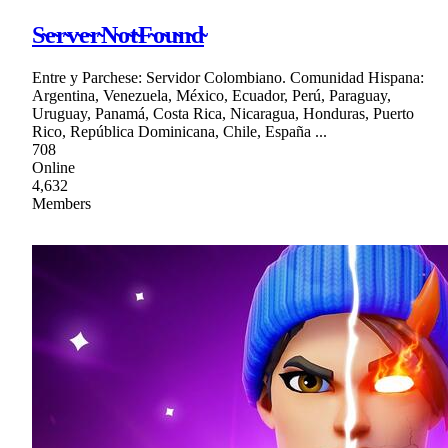
S̴e̴r̴v̴e̴r̴N̴o̴t̴F̴o̴u̴n̴d̴
Entre y Parchese: Servidor Colombiano. Comunidad Hispana:
Argentina, Venezuela, México, Ecuador, Perú, Paraguay,
Uruguay, Panamá, Costa Rica, Nicaragua, Honduras, Puerto
Rico, República Dominicana, Chile, España ...
708
Online
4,632
Members