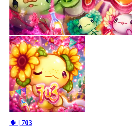
🌵 | 703