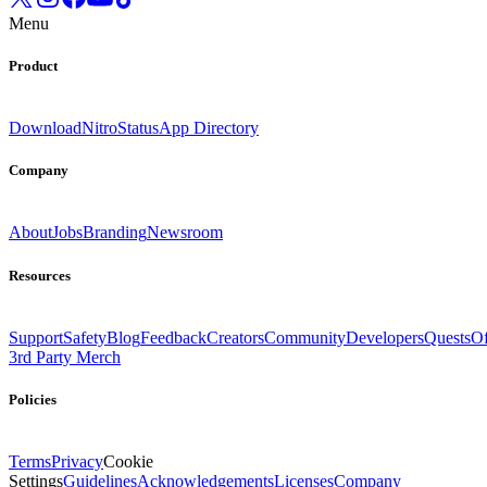
Menu
Product
Download
Nitro
Status
App Directory
Company
About
Jobs
Branding
Newsroom
Resources
Support
Safety
Blog
Feedback
Creators
Community
Developers
Quests
Of
3rd Party Merch
Policies
Terms
Privacy
Cookie
Settings
Guidelines
Acknowledgements
Licenses
Company