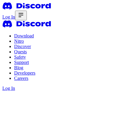
Log In
Download
Nitro
Discover
Quests
Safety
Support
Blog
Developers
Careers
Log In