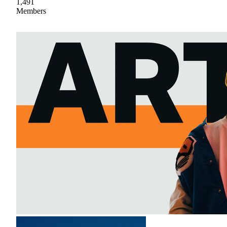
1,491
Members