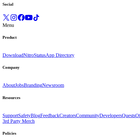
Social
Menu
Product
Download
Nitro
Status
App Directory
Company
About
Jobs
Branding
Newsroom
Resources
Support
Safety
Blog
Feedback
Creators
Community
Developers
Quests
Of
3rd Party Merch
Policies