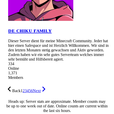
ᴅᴇ ᴄʜɪᴋᴜ ғᴀᴍɪʟʏ
Dieser Server dient für meine Minecraft Community. Jeder hat
hier einen Safespace und ist Herzlich Willkommen. Wir sind in
den letzten Monaten stetig gewachsen und Aktiv geworden.
Zudem haben wir ein sehr gutes Serverteam welches immer
sehr bemüht und Hilfsbereit agiert.
334
Online
1,371
Members
Back
1
2
3
4
5
6
Next
Heads up: Server stats are approximate. Member counts may
be up to one week out of date. Online counts are current within
the last six hours.