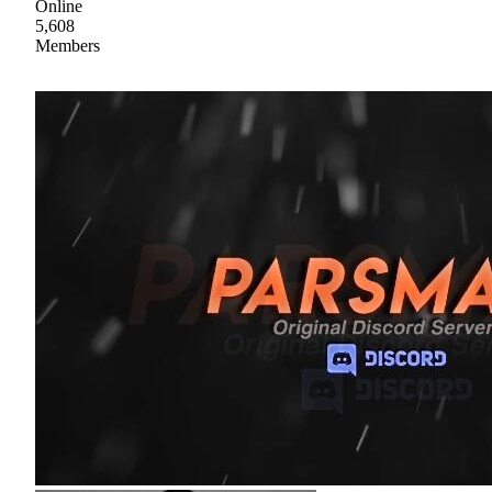
Online
5,608
Members