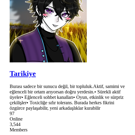
Tarikiye
Burası sadece bir sunucu değil, bir topluluk.Aktif, samimi ve
eğlenceli bir ortam arıyorsan doğru yerdesin.• Sürekli aktif
üyeler• Eğlenceli sohbet kanalları• Oyun, etkinlik ve sürpriz
çekilişler• Toxicliğe sıfır tolerans. Burada herkes fikrini
özgürce paylaşabilir, yeni arkadaşlıklar kurabilir
97
Online
3,544
Members