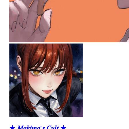
★ 𝑀𝑎𝑘𝑖𝑚𝑎'𝑠 𝐶𝑢𝑙𝑡 ★