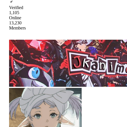
Verified
1,105
Online
13,230
Members