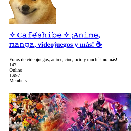
✧ C𝚊𝚏𝚎́𝚜𝚑𝚒𝚋𝚎 ✧ ¡A𝚗𝚒𝚖𝚎,
𝚖𝚊𝚗𝚐𝚊, videojuegos y más! ☕
Foros de videojuegos, anime, cine, ocio y muchísimo más!
147
Online
1,997
Members