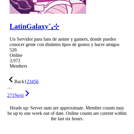
LatinGalaxy˚₊⊹
Un Servidor para fans de anime y gamers, donde puedes
conocer gente con distintos tipos de gustos y hacer amigos
526
Online
3,972
Members
Back
1
2
3
4
5
6
…
271
Next
Heads up: Server stats are approximate. Member counts may
be up to one week out of date. Online counts are current within
the last six hours.