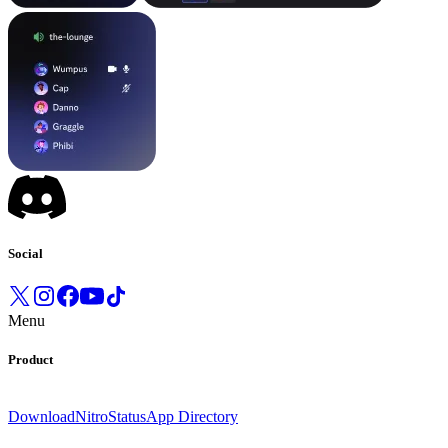
Social
Menu
Product
Download
Nitro
Status
App Directory