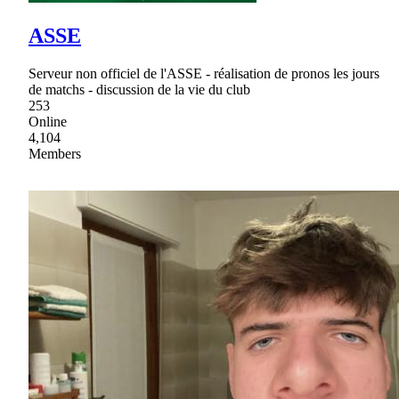
ASSE
Serveur non officiel de l'ASSE - réalisation de pronos les jours
de matchs - discussion de la vie du club
253
Online
4,104
Members