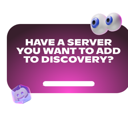
HAVE A SERVER
YOU WANT TO ADD
TO DISCOVERY?
Get Your Community Ready