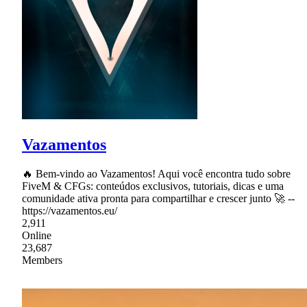
Vazamentos
🔥 Bem-vindo ao Vazamentos! Aqui você encontra tudo sobre
FiveM & CFGs: conteúdos exclusivos, tutoriais, dicas e uma
comunidade ativa pronta para compartilhar e crescer junto 🚀 --
https://vazamentos.eu/
2,911
Online
23,687
Members