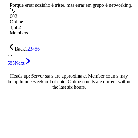
Porque errar sozinho é triste, mas errar em grupo é networking.
🚀
602
Online
3,682
Members
Back
1
2
3
4
5
6
…
585
Next
Heads up: Server stats are approximate. Member counts may
be up to one week out of date. Online counts are current within
the last six hours.