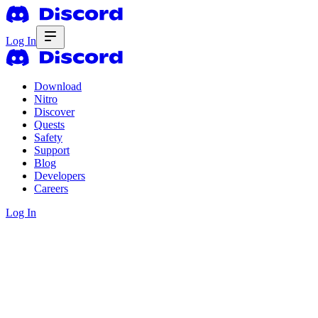
Log In
Download
Nitro
Discover
Quests
Safety
Support
Blog
Developers
Careers
Log In