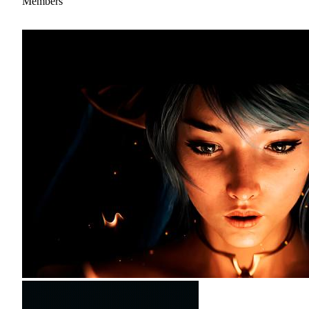
Members