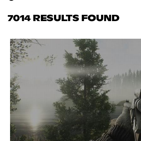
7014 RESULTS FOUND