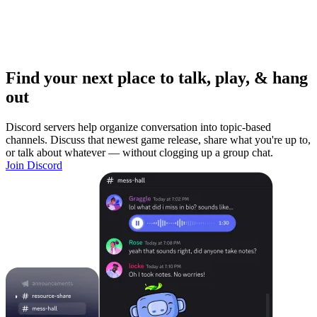
Find your next place to talk, play, & hang
out
Discord servers help organize conversation into topic-based
channels. Discuss that newest game release, share what you're up to,
or talk about whatever — without clogging up a group chat.
Join Discord