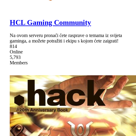
HCL Gaming Community
Na ovom serveru pronaći ćete rasprave o temama iz svijeta
gaminga, a možete potražiti i ekipu s kojom ćete zaigrati!
814
Online
5,793
Members