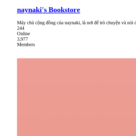
naynaki's Bookstore
Máy chủ cộng đồng của naynaki, là nơi để trò chuyện và nói đ
244
Online
3,977
Members