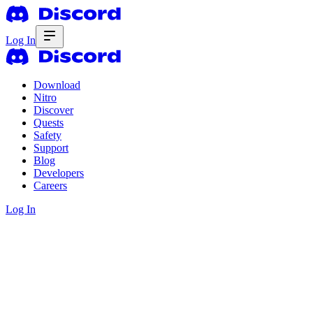
Log In
Download
Nitro
Discover
Quests
Safety
Support
Blog
Developers
Careers
Log In