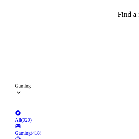
Find a 
Gaming
All
(
929
)
Gaming
(
418
)