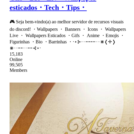
esticados・Tech・Tips・
🎮 Seja bem-vindo(a) ao melhor servidor de recursos visuais
do discord! ・Wallpapers ・ Banners ・ Icons ・ Wallpapers
Live ・ Wallpapers Esticados ・Gifs ・ Anime ・Emojis ・
Figurinhas ・Bio ・Barrinhas ・⋅⋆⊱╌╍╍╌⋇❬✛❭
⋇╌╍╌╍⊰⋆⋅
15,183
Online
99,505
Members