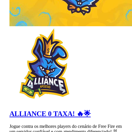
ALLIANCE 0 TAXA! 🔥🌟
Jogue contra os melhores players do cenário de Free Fire em
um servidor confiável e com atendimento diferenciado! 🐰