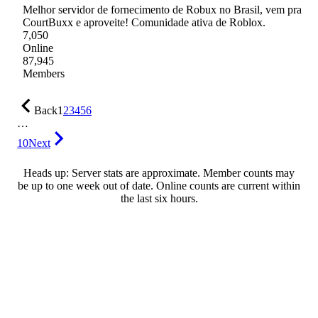
Melhor servidor de fornecimento de Robux no Brasil, vem pra
CourtBuxx e aproveite! Comunidade ativa de Roblox.
7,050
Online
87,945
Members
Back
1
2
3
4
5
6
…
10
Next
Heads up: Server stats are approximate. Member counts may
be up to one week out of date. Online counts are current within
the last six hours.