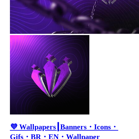
💜 Wallpapers┃Banners・Icons・
Gifs・BR・EN・Wallpaper