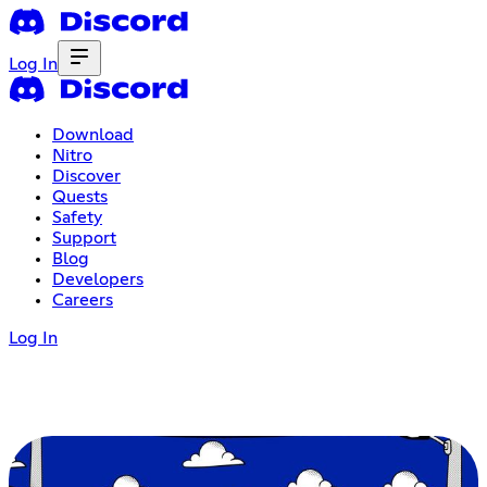
Log In
Download
Nitro
Discover
Quests
Safety
Support
Blog
Developers
Careers
Log In