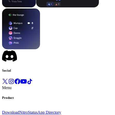
Social
Menu
Product
Download
Nitro
Status
App Directory