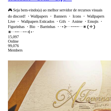
🎮 Seja bem-vindo(a) ao melhor servidor de recursos visuais
do discord! ・Wallpapers ・ Banners ・ Icons ・ Wallpapers
Live ・ Wallpapers Esticados ・Gifs ・ Anime ・Emojis ・
Figurinhas ・Bio ・Barrinhas ・⋅⋆⊱╌╍╍╌⋇❬✛❭
⋇╌╍╌╍⊰⋆⋅
15,097
Online
99,076
Members