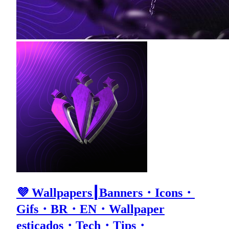
💜 Wallpapers┃Banners・Icons・
Gifs・BR・EN・Wallpaper
esticados・Tech・Tips・