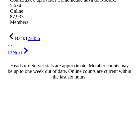
5,634
Online
87,933
Members
Back
1
2
3
4
5
6
…
12
Next
Heads up: Server stats are approximate. Member counts may
be up to one week out of date. Online counts are current within
the last six hours.