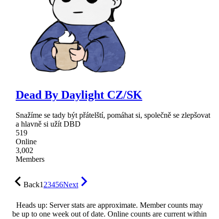
Dead By Daylight CZ/SK
Snažíme se tady být přátelští, pomáhat si, společně se zlepšovat
a hlavně si užít DBD
519
Online
3,002
Members
Back
1
2
3
4
5
6
Next
Heads up: Server stats are approximate. Member counts may
be up to one week out of date. Online counts are current within