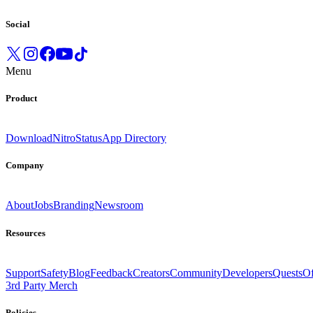
Social
Menu
Product
Download
Nitro
Status
App Directory
Company
About
Jobs
Branding
Newsroom
Resources
Support
Safety
Blog
Feedback
Creators
Community
Developers
Quests
Of
3rd Party Merch
Policies