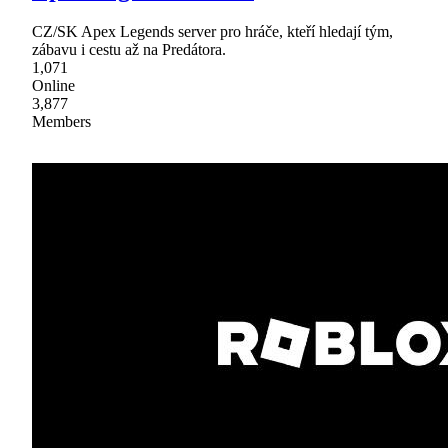
CZ/SK Apex Legends server pro hráče, kteří hledají tým,
zábavu i cestu až na Predátora.
1,071
Online
3,877
Members