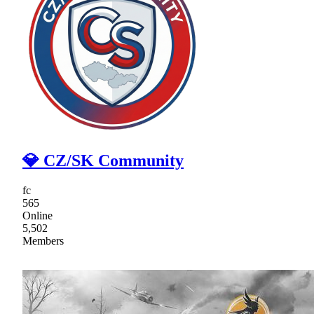
💎 CZ/SK Community
fc
565
Online
5,502
Members