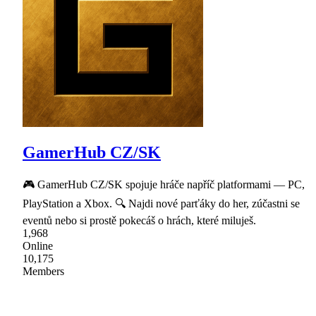
GamerHub CZ/SK
🎮 GamerHub CZ/SK spojuje hráče napříč platformami — PC,
PlayStation a Xbox. 🔍 Najdi nové parťáky do her, zúčastni se
eventů nebo si prostě pokecáš o hrách, které miluješ.
1,968
Online
10,175
Members