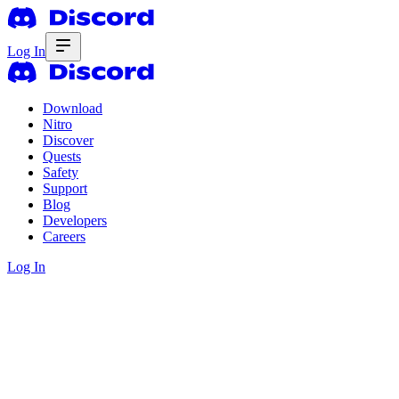
Log In
Download
Nitro
Discover
Quests
Safety
Support
Blog
Developers
Careers
Log In