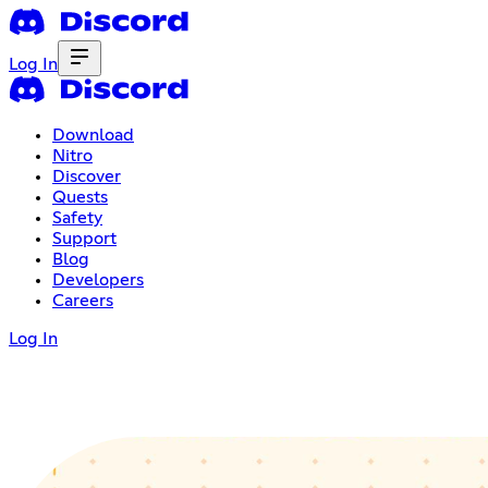
Log In
Download
Nitro
Discover
Quests
Safety
Support
Blog
Developers
Careers
Log In