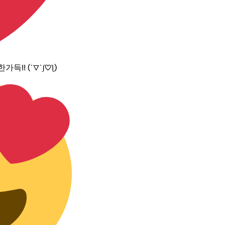
!! (´▽`ʃ♡ƪ)