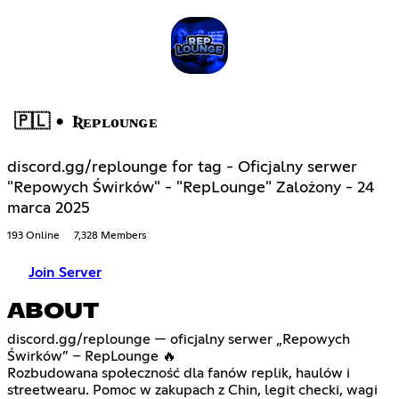
🇵🇱 • Ʀᴇᴘʟᴏᴜɴɢᴇ
discord.gg/replounge for tag - Oficjalny serwer
"Repowych Świrków" - "RepLounge" Zalożony - 24
marca 2025
193 Online
7,328 Members
Join Server
ABOUT
discord.gg/replounge — oficjalny serwer „Repowych
Świrków” – RepLounge 🔥
Rozbudowana społeczność dla fanów replik, haulów i
streetwearu. Pomoc w zakupach z Chin, legit checki, wagi