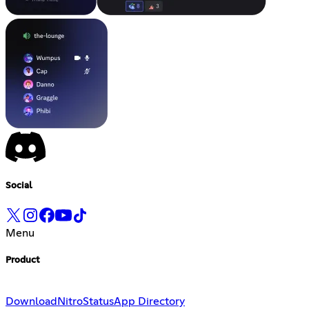
Social
Menu
Product
Download
Nitro
Status
App Directory