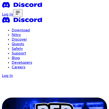
Log In
Download
Nitro
Discover
Quests
Safety
Support
Blog
Developers
Careers
Log In