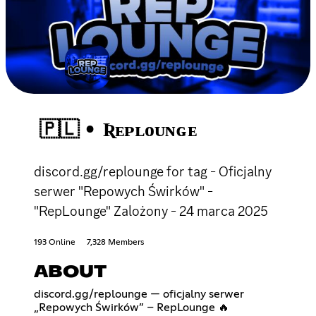
🇵🇱 • Ʀᴇᴘʟᴏᴜɴɢᴇ
discord.gg/replounge for tag - Oficjalny
serwer "Repowych Świrków" -
"RepLounge" Zalożony - 24 marca 2025
193 Online
7,328 Members
ABOUT
discord.gg/replounge — oficjalny serwer
„Repowych Świrków” – RepLounge 🔥