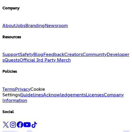
Company
About
Jobs
Branding
Newsroom
Resources
Support
Safety
Blog
Feedback
Creators
Community
Developer
s
Quests
Official 3rd Party Merch
Policies
Terms
Privacy
Cookie
Settings
Guidelines
Acknowledgements
Licenses
Company
Information
Social