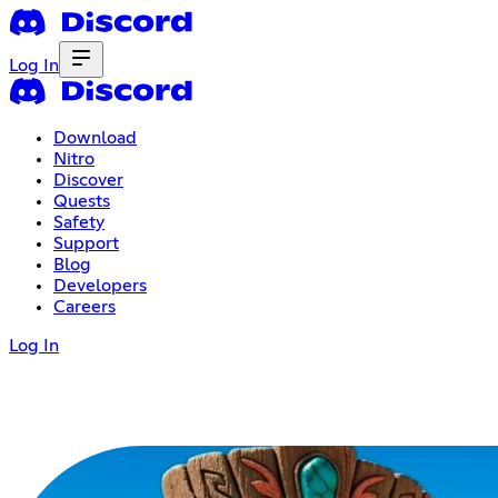
Log In
Download
Nitro
Discover
Quests
Safety
Support
Blog
Developers
Careers
Log In