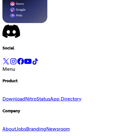
Social
Menu
Product
Download
Nitro
Status
App Directory
Company
About
Jobs
Branding
Newsroom