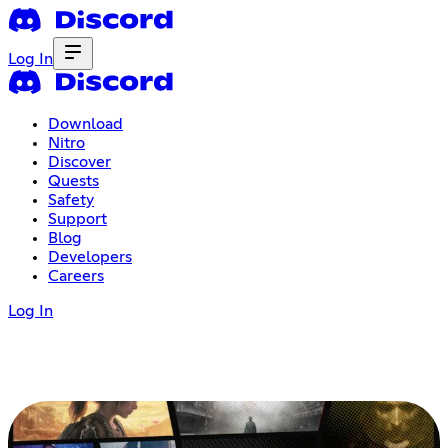
Log In
Download
Nitro
Discover
Quests
Safety
Support
Blog
Developers
Careers
Log In