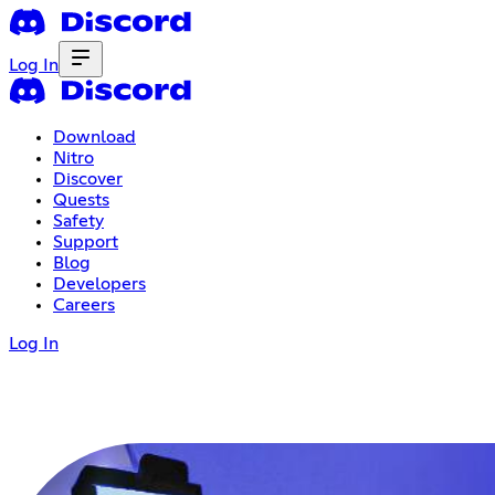
Log In
Download
Nitro
Discover
Quests
Safety
Support
Blog
Developers
Careers
Log In