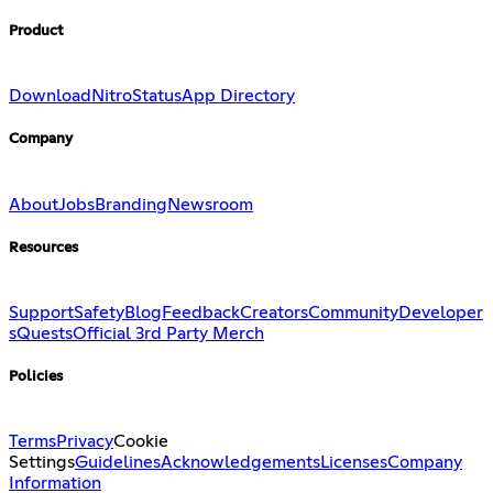
Product
Download
Nitro
Status
App Directory
Company
About
Jobs
Branding
Newsroom
Resources
Support
Safety
Blog
Feedback
Creators
Community
Developer
s
Quests
Official 3rd Party Merch
Policies
Terms
Privacy
Cookie
Settings
Guidelines
Acknowledgements
Licenses
Company
Information