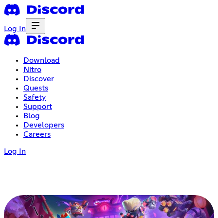
Log In
Download
Nitro
Discover
Quests
Safety
Support
Blog
Developers
Careers
Log In