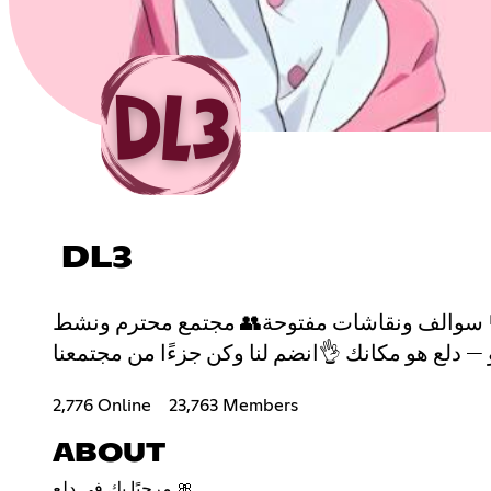
DL3
ت💬 سوالف ونقاشات مفتوحة👥 مجتمع محترم ونشط
2,776 Online
23,763 Members
ABOUT
مرحبًا بك في دلع 🎀