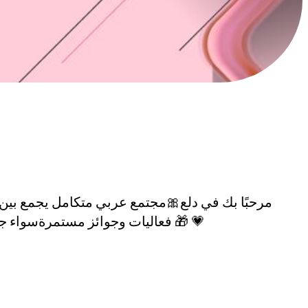
مرحبًا بك في دلع🎀مجتمع عربي متكامل يجمع بين
🎁 فعاليات وجوائز مستمرةسواء جاي تلعب، تتعرف على ناس جدد، أو بس تسولف وتغير جو — دلع هو مكانك 👌انضم لنا وكن جزءًا من مجتمعنا 💗