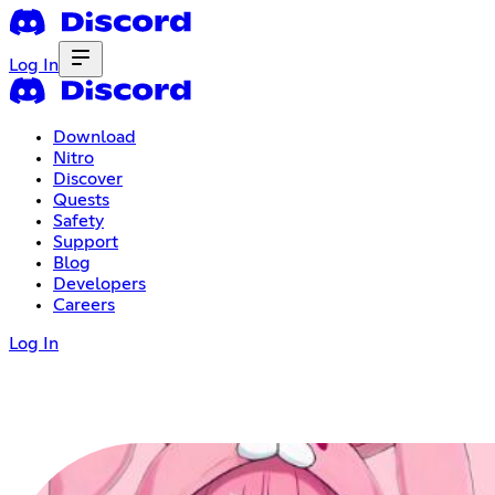
Log In
Download
Nitro
Discover
Quests
Safety
Support
Blog
Developers
Careers
Log In