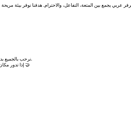
نرحب بالجميع بدو
إذا تدور مكان تقضي فيه وقت ممتع وتكون فيه صداقات جديدة — مكانك هنا 🤝