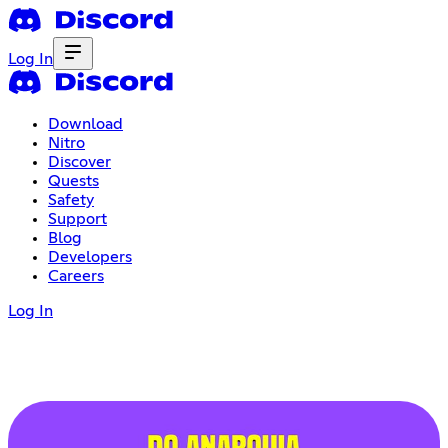
Log In
Download
Nitro
Discover
Quests
Safety
Support
Blog
Developers
Careers
Log In