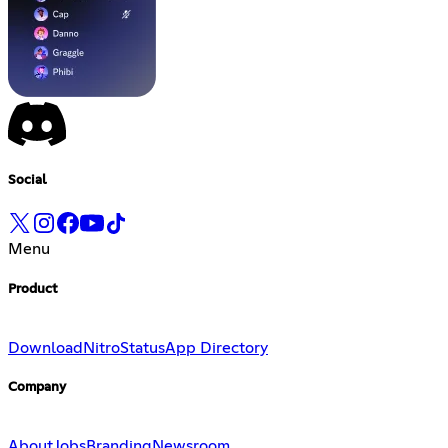
Social
Menu
Product
Download
Nitro
Status
App Directory
Company
About
Jobs
Branding
Newsroom