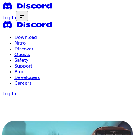
Log In
Download
Nitro
Discover
Quests
Safety
Support
Blog
Developers
Careers
Log In