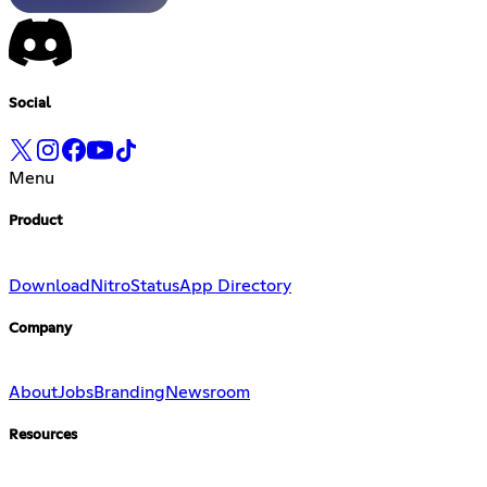
Social
Menu
Product
Download
Nitro
Status
App Directory
Company
About
Jobs
Branding
Newsroom
Resources