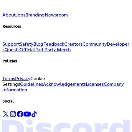
About
Jobs
Branding
Newsroom
Resources
Support
Safety
Blog
Feedback
Creators
Community
Developer
s
Quests
Official 3rd Party Merch
Policies
Terms
Privacy
Cookie
Settings
Guidelines
Acknowledgements
Licenses
Company
Information
Social