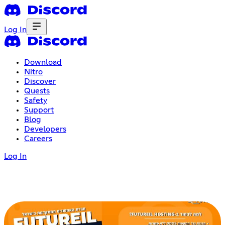
Log In
Download
Nitro
Discover
Quests
Safety
Support
Blog
Developers
Careers
Log In