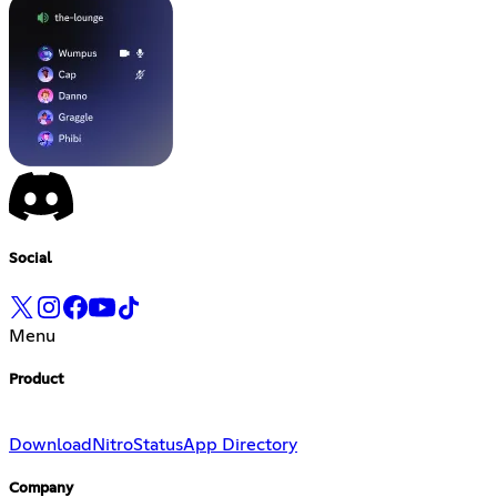
Social
Menu
Product
Download
Nitro
Status
App Directory
Company