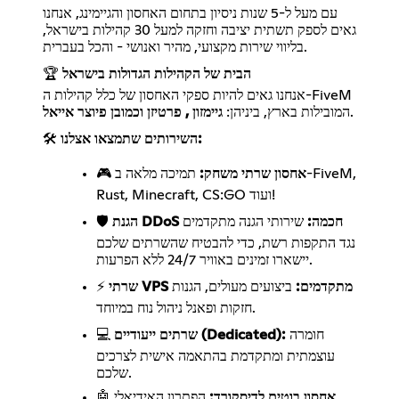
עם מעל ל-5 שנות ניסיון בתחום האחסון והגיימינג, אנחנו
גאים לספק תשתית יציבה וחזקה למעל 30 קהילות בישראל,
בליווי שירות מקצועי, מהיר ואנושי - והכל בעברית.
הבית של הקהילות הגדולות בישראל
🏆
אנחנו גאים להיות ספקי האחסון של כלל קהילות ה-FiveM
.
המובילות בארץ, ביניהן:
גיימזון , פרטיזן וכמובן פיוצר אייאל
השירותים שתמצאו אצלנו:
🛠️
אחסון שרתי משחק:
תמיכה מלאה ב-FiveM,
🎮
Rust, Minecraft, CS:GO ועוד!
הגנת DDoS חכמה:
שירותי הגנה מתקדמים
🛡️
נגד התקפות רשת, כדי להבטיח שהשרתים שלכם
יישארו זמינים באוויר 24/7 ללא הפרעות.
שרתי VPS מתקדמים:
ביצועים מעולים, הגנות
⚡
חזקות ופאנל ניהול נוח במיוחד.
חומרה
שרתים ייעודיים (Dedicated):
💻
עוצמתית ומתקדמת בהתאמה אישית לצרכים
שלכם.
אחסון בוטים לדיסקורד:
הפתרון האידיאלי
🤖