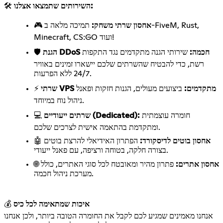
השירותים שתמצאו אצלנו:
🛠️
אחסון שרתי משחק:
תמיכה מלאה ב-FiveM, Rust,
🎮
Minecraft, CS:GO ועוד!
הגנת DDoS חכמה:
שירותי הגנה מתקדמים נגד התקפות
🛡️
רשת, כדי להבטיח שהשרתים שלכם יישארו זמינים באוויר
24/7 ללא הפרעות.
שרתי VPS מתקדמים:
ביצועים מעולים, הגנות חזקות ופאנל
⚡
ניהול נוח במיוחד.
חומרה עוצמתית
שרתים ייעודיים (Dedicated):
💻
ומתקדמת בהתאמה אישית לצרכים שלכם.
אחסון בוטים לדיסקורד:
הפתרון האידיאלי להרצת בוטים
🤖
בצורה חלקה, בטוחה ורציפה, עם פאנל ייעודי.
אחסון אתרים:
פתרון מהיר ומאובטח לכל סוגי האתרים, כולל
🌐
מערכת ניהול חכמה.
איכות שמתאימה לכל כיס
💰
אנחנו מאמינים שמגיע לכם לקבל את החומרה הטובה ביותר, ולכן אנחנו