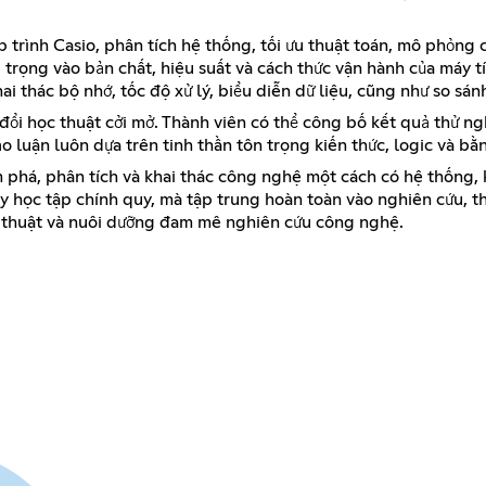
p trình Casio, phân tích hệ thống, tối ưu thuật toán, mô phỏng
trọng vào bản chất, hiệu suất và cách thức vận hành của máy t
i thác bộ nhớ, tốc độ xử lý, biểu diễn dữ liệu, cũng như so sá
ổi học thuật cởi mở. Thành viên có thể công bố kết quả thử ng
ảo luận luôn dựa trên tinh thần tôn trọng kiến thức, logic và b
phá, phân tích và khai thác công nghệ một cách có hệ thống, 
 học tập chính quy, mà tập trung hoàn toàn vào nghiên cứu, th
ỹ thuật và nuôi dưỡng đam mê nghiên cứu công nghệ.