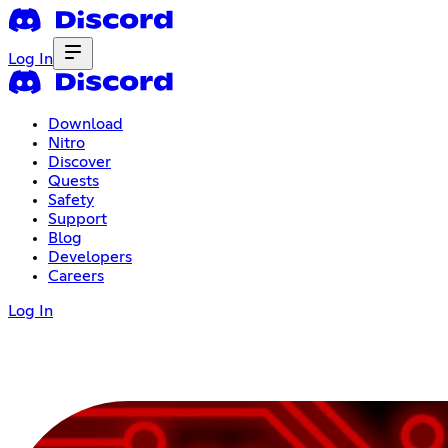
Log In
Download
Nitro
Discover
Quests
Safety
Support
Blog
Developers
Careers
Log In