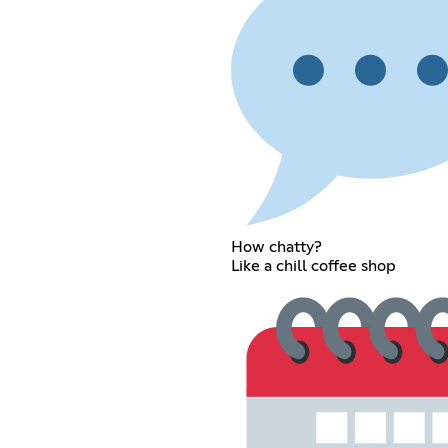
How chatty?
Like a chill coffee shop