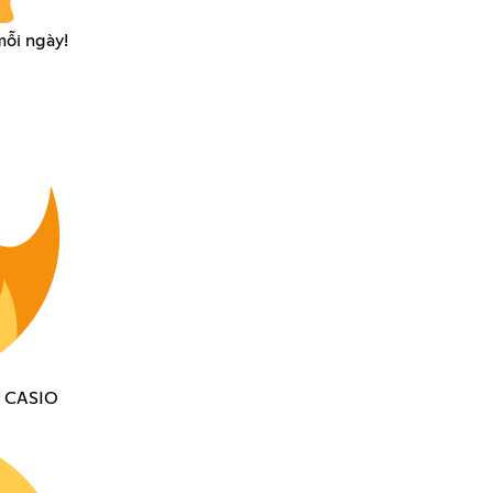
mỗi ngày!
K CASIO