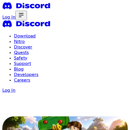
Log In
Download
Nitro
Discover
Quests
Safety
Support
Blog
Developers
Careers
Log In