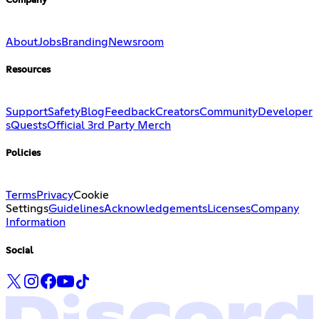
Company
About
Jobs
Branding
Newsroom
Resources
Support
Safety
Blog
Feedback
Creators
Community
Developer
s
Quests
Official 3rd Party Merch
Policies
Terms
Privacy
Cookie
Settings
Guidelines
Acknowledgements
Licenses
Company
Information
Social