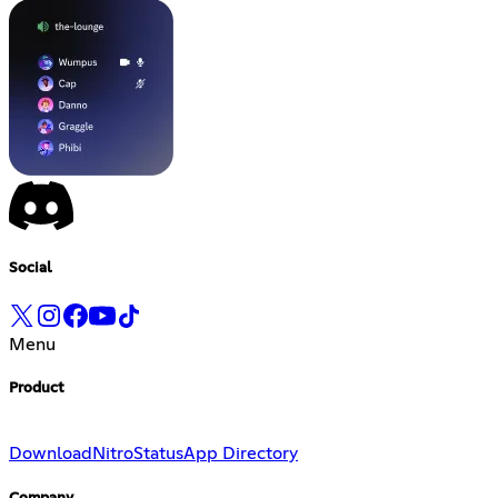
Social
Menu
Product
Download
Nitro
Status
App Directory