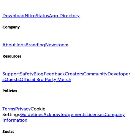
Download
Nitro
Status
App Directory
Company
About
Jobs
Branding
Newsroom
Resources
Support
Safety
Blog
Feedback
Creators
Community
Developer
s
Quests
Official 3rd Party Merch
Policies
Terms
Privacy
Cookie
Settings
Guidelines
Acknowledgements
Licenses
Company
Information
Social