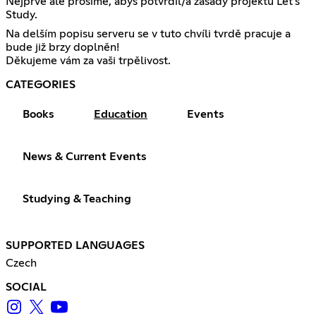
Nejprve ale prosíme, abys potvrdil/a zásady projektu Let's
Study.
Na delším popisu serveru se v tuto chvíli tvrdě pracuje a
bude již brzy doplněn!
Děkujeme vám za vaši trpělivost.
CATEGORIES
Books
Education
Events
News & Current Events
Studying & Teaching
SUPPORTED LANGUAGES
Czech
SOCIAL