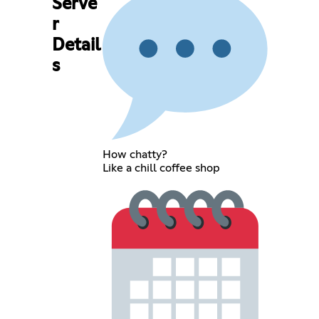
Serve
r
Detail
s
How chatty?
Like a chill coffee shop