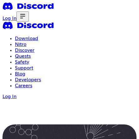
Log In
Download
Nitro
Discover
Quests
Safety
Support
Blog
Developers
Careers
Log In